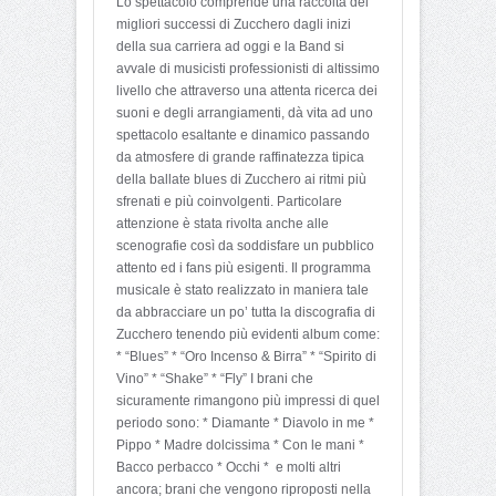
Lo spettacolo comprende una raccolta dei
migliori successi di Zucchero dagli inizi
della sua carriera ad oggi e la Band si
avvale di musicisti professionisti di altissimo
livello che attraverso una attenta ricerca dei
suoni e degli arrangiamenti, dà vita ad uno
spettacolo esaltante e dinamico passando
da atmosfere di grande raffinatezza tipica
della ballate blues di Zucchero ai ritmi più
sfrenati e più coinvolgenti. Particolare
attenzione è stata rivolta anche alle
scenografie così da soddisfare un pubblico
attento ed i fans più esigenti. Il programma
musicale è stato realizzato in maniera tale
da abbracciare un po’ tutta la discografia di
Zucchero tenendo più evidenti album come:
* “Blues” * “Oro Incenso & Birra” * “Spirito di
Vino” * “Shake” * “Fly” I brani che
sicuramente rimangono più impressi di quel
periodo sono: * Diamante * Diavolo in me *
Pippo * Madre dolcissima * Con le mani *
Bacco perbacco * Occhi * e molti altri
ancora; brani che vengono riproposti nella