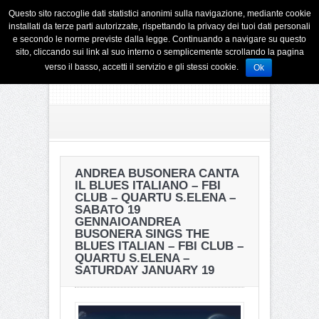
Questo sito raccoglie dati statistici anonimi sulla navigazione, mediante cookie
installati da terze parti autorizzate, rispettando la privacy dei tuoi dati personali
e secondo le norme previste dalla legge. Continuando a navigare su questo
sito, cliccando sui link al suo interno o semplicemente scrollando la pagina
verso il basso, accetti il servizio e gli stessi cookie.
Ok
ANDREA BUSONERA CANTA
IL BLUES ITALIANO – FBI
CLUB – QUARTU S.ELENA –
SABATO 19
GENNAIO
ANDREA
BUSONERA SINGS THE
BLUES ITALIAN – FBI CLUB –
QUARTU S.ELENA –
SATURDAY JANUARY 19